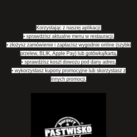
‎Korzystając z naszej aplikacji:
• sprawdzisz aktualne menu w restauracji,
• złożysz zamówienie i zapłacisz wygodnie online (szybki
przelew, BLIK, Apple Pay) lub gotówką/kartą,
• sprawdzisz koszt dowozu pod dany adres,
• wykorzystasz kupony promocyjne lub skorzystasz z
innych promocji.