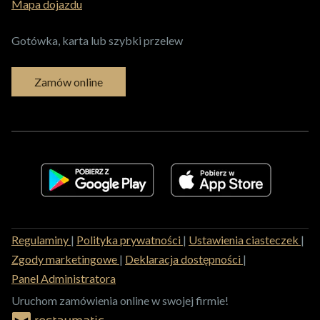
Mapa dojazdu
Gotówka, karta lub szybki przelew
Zamów online
Regulaminy
|
Polityka prywatności
|
Ustawienia ciasteczek
|
Zgody marketingowe
|
Deklaracja dostępności
|
Panel Administratora
Uruchom zamówienia online w swojej firmie!