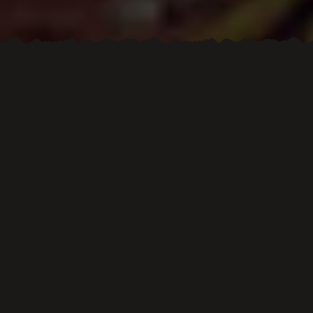
Dowiedz się więcej
o nas
Serdecznie zapraszamy na najlepsze burgery w mieście!
Pastwisko to klimatyczne miejsce, wyjątkowy styl lokalu i
znakomita atmosfera sprawiają,
że u nas każdy czuje się dobrze i chętnie wraca.
Każdego dnia czeka na Państwa miła obsługa i burgery
przygotowywane z pasją.
Odwiedź nas w naszym lokalu lub sprawdź nasze menu i